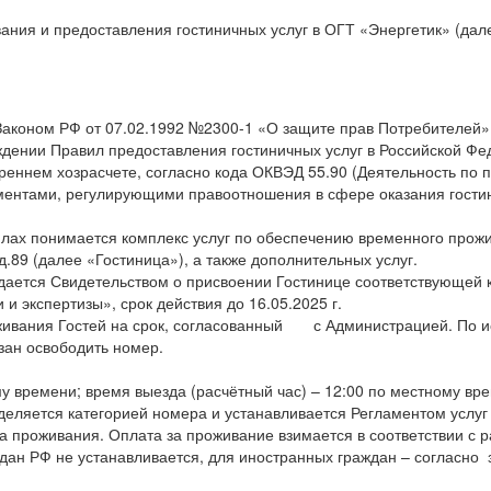
ния и предоставления гостиничных услуг в ОГТ «Энергетик» (дале
Законом РФ от 07.02.1992 №2300-1 «О защите прав Потребителей»
ждении Правил предоставления гостиничных услуг в Российской Фе
реннем хозрасчете, согласно кода ОКВЭД 55.90 (Деятельность по 
ентами, регулирующими правоотношения в сфере оказания гостин
илах понимается комплекс услуг по обеспечению временного прож
 д.89 (далее «Гостиница»), а также дополнительных услуг.
ждается Свидетельством о присвоении Гостинице соответствующей 
и экспертизы», срок действия до 16.05.2025 г.
живания Гостей на срок, согласованный с Администрацией. По ис
язан освободить номер.
у времени; время выезда (расчётный час) – 12:00 по местному вр
еделяется категорией номера и устанавливается Регламентом услуг
та проживания. Оплата за проживание взимается в соответствии с 
ждан РФ не устанавливается, для иностранных граждан – согласно