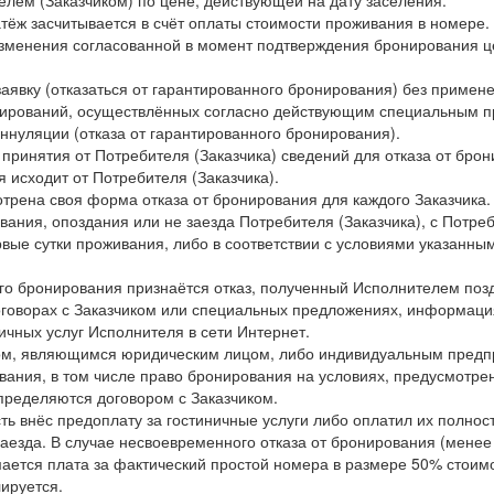
тёж засчитывается в счёт оплаты стоимости проживания в номере.
ь изменения согласованной в момент подтверждения бронирования 
заявку (отказаться от гарантированного бронирования) без примене
ирований, осуществлённых согласно действующим специальным пр
ннуляции (отказа от гарантированного бронирования).
 принятия от Потребителя (Заказчика) сведений для отказа от бро
 исходит от Потребителя (Заказчика).
отрена своя форма отказа от бронирования для каждого Заказчика.
вания, опоздания или не заезда Потребителя (Заказчика), с Потре
вые сутки проживания, либо в соответствии с условиями указанн
го бронирования признаётся отказ, полученный Исполнителем поз
договорах с Заказчиком или специальных предложениях, информац
чных услуг Исполнителя в сети Интернет.
ком, являющимся юридическим лицом, либо индивидуальным предпр
ования, в том числе право бронирования на условиях, предусмотре
пределяются договором с Заказчиком.
ть внёс предоплату за гостиничные услуги либо оплатил их полнос
езда. В случае несвоевременного отказа от бронирования (менее 2
зимается плата за фактический простой номера в размере 50% стои
ируется.