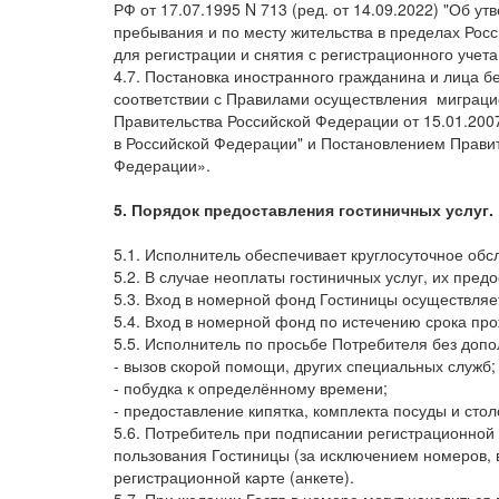
РФ от 17.07.1995 N 713 (ред. от 14.09.2022) "Об 
пребывания и по месту жительства в пределах Росс
для регистрации и снятия с регистрационного учет
4.7. Постановка иностранного гражданина и лица бе
соответствии с Правилами осуществления миграци
Правительства Российской Федерации от 15.01.2007
в Российской Федерации" и Постановлением Правит
Федерации».
5. Порядок предоставления гостиничных услуг.
5.1. Исполнитель обеспечивает круглосуточное об
5.2. В случае неоплаты гостиничных услуг, их пре
5.3. Вход в номерной фонд Гостиницы осуществляе
5.4. Вход в номерной фонд по истечению срока про
5.5. Исполнитель по просьбе Потребителя без доп
- вызов скорой помощи, других специальных служб;
- побудка к определённому времени;
- предоставление кипятка, комплекта посуды и сто
5.6. Потребитель при подписании регистрационной к
пользования Гостиницы (за исключением номеров, 
регистрационной карте (анкете).
5.7. При желании Гостя в номере могут находиться 