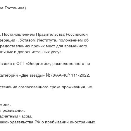
е Гостиница).
, Постановлением Правительства Российской
дерации», Уставом Института, положением об
предоставлению прочих мест для временного
ичных и дополнительных услуг.
ивания в ОГТ «Энергетик», расположенного по
категории «Две звезды» №78/АА-46/1111-2022,
течении согласованного срока проживания, не
емени.
 проживания.
расчётным часом.
 законодательства РФ о пребывании иностранных