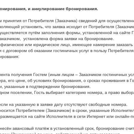
ронирования, и аннулирование бронирования.
ём принятия от Потребителя (Заказчика) сведений для осуществл
оляющей установить, что заявка исходит от Потребителя (Заказчик
существляется путём заполнения формы, установленной на сайте 
 Заказчиком, установлена форма заявки на бронирование.
 физическое или юридическое лицо, имеющее намерение заказать
 с договором об оказании гостиничных услуг в пользу Потребителя
ирования:
мента получения Гостем (иным лицом – Заказчиком гостиничных ус
ера, его цене, об условиях бронирования, о сроках проживания в Го
оки, указанные в подтверждении бронирования.
дном поселении, Гость выбирает категорию номера, а право выбор
если на указанную в заявке дату отсутствуют свободные номера.
носится Потребителем (Заказчиком) в сроки, указанные Исполните
размещается на сайте Исполнителя в сети Интернет или онлайн-
 внесён авансовый платёж в установленный срок, бронирование сч
лем (Заказчиком) по цене, действующей на дату заселения.