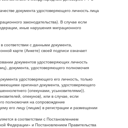
качестве документа удостоверяющего личность лица
рационного законодательства). В случае если
Федерации, иные нарушения миграционного
 в соответствии с данными документа,
онной карте (Анкете) своей подписи означает
сновании документов удостоверяющих личность
лиц), документа, удостоверяющего полномочия
документа удостоверяющего его личность, только
 имеющими оригинал документа, удостоверяющего
шеннолетнего (опекунами, усыновителями)).
овителей, опекунов), или в случае, если
его полномочия на сопровождение
му его лицу (лицам) в регистрации и размещении
вляется в соответствии с Постановлением
йской Федерации» и Постановлением Правительства