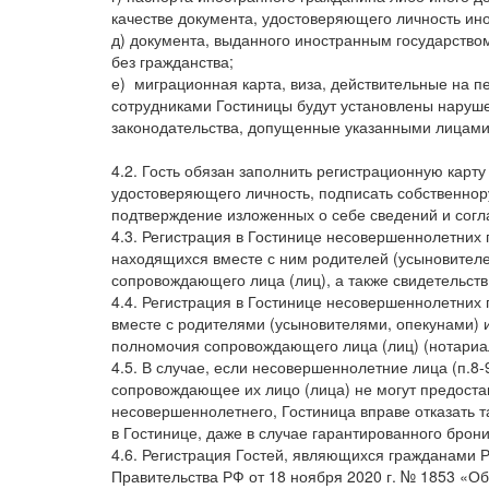
качестве документа, удостоверяющего личность ин
д) документа, выданного иностранным государство
без гражданства;
е) миграционная карта, виза, действительные на п
сотрудниками Гостиницы будут установлены наруш
законодательства, допущенные указанными лицами 
4.2. Гость обязан заполнить регистрационную карт
удостоверяющего личность, подписать собственнору
подтверждение изложенных о себе сведений и согл
4.3. Регистрация в Гостинице несовершеннолетних 
находящихся вместе с ним родителей (усыновителе
сопровождающего лица (лиц), а также свидетельст
4.4. Регистрация в Гостинице несовершеннолетних 
вместе с родителями (усыновителями, опекунами)
полномочия сопровождающего лица (лиц) (нотариа
4.5. В случае, если несовершеннолетние лица (п.8
сопровождающее их лицо (лица) не могут предоста
несовершеннолетнего, Гостиница вправе отказать
в Гостинице, даже в случае гарантированного брон
4.6. Регистрация Гостей, являющихся гражданами 
Правительства РФ от 18 ноября 2020 г. № 1853 «О