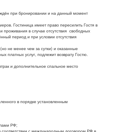
ерждён при бронировании и на данный момент
еров. Гостиница имеет право пересилить Гостя в
ии проживания в случае отсутствия свободных
нный период и при условии отсутствия
(но не менее чем за сутки) и оказанные
х платных услуг, подлежит возврату Гостю.
автрак и дополнительное спальное место
мленного в порядке установленным
елами РФ;
в соответствии с международным договором РФ в