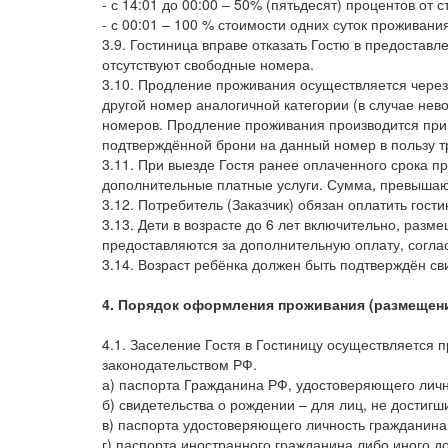
- с 14:01 до 00:00 – 50% (пятьдесят) процентов от 
- с 00:01 – 100 % стоимости одних суток проживани
3.9. Гостиница вправе отказать Гостю в предостав
отсутствуют свободные номера.
3.10. Продление проживания осуществляется через
другой номер аналогичной категории (в случае нев
номеров. Продление проживания производится при 
подтверждённой брони на данный номер в пользу т
3.11. При выезде Гостя ранее оплаченного срока п
дополнительные платные услуги. Сумма, превышающ
3.12. Потребитель (Заказчик) обязан оплатить гост
3.13. Дети в возрасте до 6 лет включительно, раз
предоставляются за дополнительную оплату, согла
3.14. Возраст ребёнка должен быть подтверждён св
4. Порядок оформления проживания (размещен
4.1. Заселение Гостя в Гостиницу осуществляется
законодательством РФ.
а) паспорта Гражданина РФ, удостоверяющего личн
б) свидетельства о рождении – для лиц, не достигш
в) паспорта удостоверяющего личность гражданина
г) паспорта иностранного гражданина либо иного 