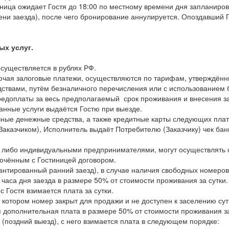
ница ожидает Гостя до 18:00 по местному времени дня запланиров
и заезда), после чего бронирование аннулируется. Опоздавший Г
ых услуг.
осуществляется в рублях РФ.
 включая залоговые платежи, осуществляются по тарифам, утверж
ствами, путём безналичного перечисления или с использованием б
редоплаты за весь предполагаемый срок проживания и внесения за
анные услуги выдаётся Гостю при выезде.
чные денежные средства, а также кредитные карты следующих платё
Заказчиком), Исполнитель выдаёт Потребителю (Заказчику) чек бан
, либо индивидуальными предпринимателями, могут осуществлять 
лючённым с Гостиницей договором.
рантированный ранний заезд), в случае наличия свободных номеров
 часа дня заезда в размере 50% от стоимости проживания за сутк
с Гостя взимается плата за сутки.
ри котором номер закрыт для продажи и не доступен к заселению с
я дополнительная плата в размере 50% от стоимости проживания за
е (поздний выезд), с него взимается плата в следующем порядке: