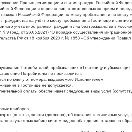
утверждении Правил регистрации и снятия граждан Российской Федер
ийской Федерации и перечня лиц, ответственных за прием и перед
а граждан Российской Федерации по месту пребывания и по месту 
з гражданства на учёт по месту пребывания в Гостинице и снятие 
онного учёта иностранных граждан и лиц без гражданства в Росс
 N 9 (ред. от 26.05.2021) "О порядке осуществления миграционног
ельства РФ от 18 ноября 2020 г. № 1853 «Об утверждении Правил 
служивание Потребителей, прибывающих в Гостиницу и убывающих 
доставление Потребителю не производится.
тся по ключу от номера, выдаваемого Исполнителем.
живания в Гостинице не допускается.
олнительной оплаты обеспечивает следующие виды услуг (сопутств
ловых приборов;
арты (анкеты), заявки (договора), об оказании гостиничных услуг
ванн и туалетных кабин) систем видеонаблюдения, а также на об
приглашённые им посетители в период с 8.00 до 23.00 часов. Посе