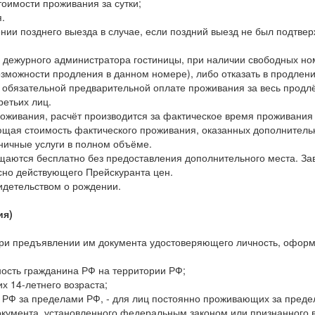
стоимости проживания за сутки;
я.
лении позднего выезда в случае, если поздний выезд не был подтв
 дежурного администратора гостиницы, при наличии свободных ном
озможности продления в данном номере), либо отказать в продлен
обязательной предварительной оплате проживания за весь продлё
ретьих лиц.
роживания, расчёт производится за фактическое время проживания 
ая стоимость фактического проживания, оказанных дополнительны
иничные услуги в полном объёме.
мещаются бесплатно без предоставления дополнительного места. З
сно действующего Прейскуранта цен.
идетельством о рождении.
ия)
 при предъявлении им документа удостоверяющего личность, офор
ость гражданина РФ на территории РФ;
их 14-летнего возраста;
 РФ за пределами РФ, - для лиц постоянно проживающих за пред
документа, установленного федеральным законом или признанного 