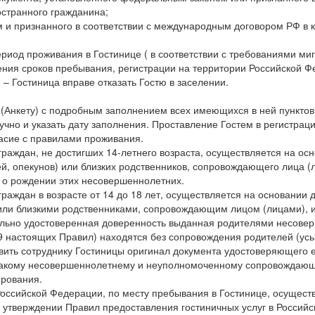
остранного гражданина;
м и признанного в соответствии с международным договором РФ в 
ериод проживания в Гостинице ( в соответствии с требованиями миг
ения сроков пребывания, регистрации на территории Российской 
– Гостиница вправе отказать Гостю в заселении.
у (Анкету) с подробным заполнением всех имеющихся в ней пунктов
чно и указать дату заполнения. Проставление Гостем в регистраци
асие с правилами проживания.
граждан, не достигших 14-летнего возраста, осуществляется на о
й, опекунов) или близких родственников, сопровождающего лица (
в о рождении этих несовершеннолетних.
граждан в возрасте от 14 до 18 лет, осуществляется на основании 
 или близкими родственниками, сопровождающим лицом (лицами),
льно удостоверенная доверенность выданная родителями несовер
-9 настоящих Правил) находятся без сопровождения родителей (усын
вить сотруднику Гостиницы оригинал документа удостоверяющего 
 такому несовершеннолетнему и неуполномоченному сопровождающе
ирования.
Российской Федерации, по месту пребывания в Гостинице, осущест
б утверждении Правил предоставления гостиничных услуг в Росси