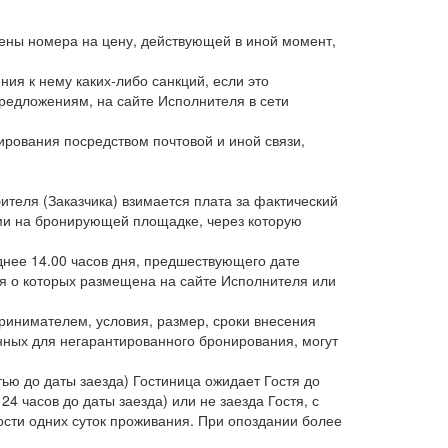
цены номера на цену, действующей в иной момент,
ния к нему каких-либо санкций, если это
едложениям, на сайте Исполнителя в сети
нирования посредством почтовой и иной связи,
бителя (Заказчика) взимается плата за фактический
ыми на бронирующей площадке, через которую
днее 14.00 часов дня, предшествующего дате
ия о которых размещена на сайте Исполнителя или
инимателем, условия, размер, сроки внесения
нных для негарантированного бронирования, могут
тью до даты заезда) Гостиница ожидает Гостя до
4 часов до даты заезда) или не заезда Гостя, с
мости одних суток проживания. При опоздании более